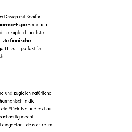
s Design mit Komfort
Thermo-Espe
verleihen
 sie zugleich höchste
setzte
finnische
e Hitze – perfekt für
ch.
re und zugleich natürliche
harmonisch in die
in Stück Natur direkt auf
nachhaltig macht.
t eingeplant, dass er kaum